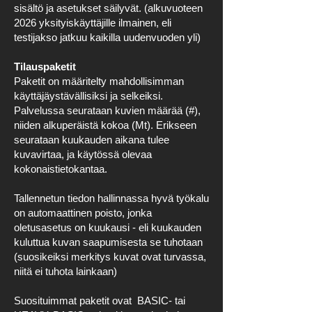
sisältö ja asetukset säilyvät. (alkuvuoteen
2026 yksityiskäyttäjille ilmainen, eli
testijakso jatkuu kaikilla uudenvuoden yli)
Tilauspaketit
Paketit on määritelty mahdollisimman
käyttäjäystävällisiksi ja selkeiksi.
Palvelussa seurataan kuvien määrää (#),
niiden alkuperäistä kokoa (Mt). Erikseen
seurataan kuukauden aikana tulee
kuvavirtaa, ja käytössä olevaa
kokonaistietokantaa.
Tallennetun tiedon hallinnassa hyvä työkalu
on automaattinen poisto, jonka
oletusasetus on kuukausi - eli kuukauden
kuluttua kuvan saapumisesta se tuhotaan
(suosikeiksi merkitys kuvat ovat turvassa,
niitä ei tuhota lainkaan)
Suosituimmat paketit ovat BASIC- tai