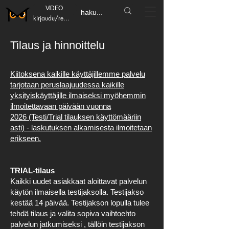
VIDEO
kirjaudu/rekisteröidy
Tilaus ja hinnoittelu
Kiitoksena kaikille käyttäjillemme palvelu
tarjotaan peruslaajuudessa kaikille
yksityiskäyttäjille ilmaiseksi myöhemmin
ilmoitettavaan päivään vuonna
2026
(Testi/Trial tilauksen käyttömääriin
asti) - laskutuksen alkamisesta ilmoitetaan
erikseen.
TRIAL-tilaus
Kaikki uudet asiakkaat aloittavat palvelun
käytön ilmaisella testijaksolla. Testijakso
kestää 14 päivää. Testijakson lopulla tulee
tehdä tilaus ja valita sopiva vaihtoehto
palvelun jatkumiseksi , tällöin testijakson