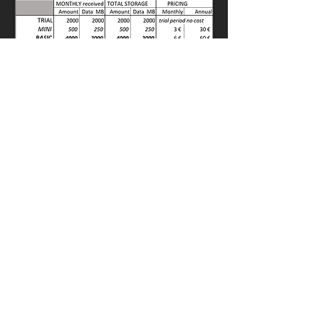
Tila
aminen
Paketit valitaan zeemagesta (etusivulta -->
tee tilaus/muuta tilausta) - valinnan jälkeen
varsinainen maksu ja toistuva tilaus tehdään
STRIPEssä johon palvelu ohjaa. Huomaa
että laskuissa/luottokorttimaksuissa voi
maksutiedoissa Resolutio Nova/Zeemagen
lisäksi/vaihtoehtona Strip
e
. ALV/vero
määräytyy Stripessä Stripen ALV-sääntöjen
mukaan, ja sitä varten Stripen on kerättävä
tietoja käyttäjästä asuinmaan määritykseen.​
Meidän on raportoiva myynti ja
arvonlisävero viranomaisille, ja teemme sen
Stripe raporttien perusteella. Emme käytä
Stripen keräämiä tietoja mihinkään muuhun