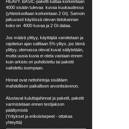
HEAVY. BASIC-paketti kattaa korkeintaan
4000 sisään tulevaa kuvaa kuukaudessa
(yhteiskooltaan korkeintaan 2 Gt). Samoin
jatkuvasti käytössä olevan tietokannan
koko on 4000 kuvaa ja 2 Gt dataa.
Jos määrä ylittyy, käyttäjää varoitetaan ja
rajoitetun ajan sallitaan 5% ylitys, jos tämä
ylittyy, olemassa olevat kuvat säilytetään,
mutta uusia kuvia ei oteta vastaan ennen
kuin arkisto on puhdistettu tai paketti
vaihdettu isompaan.
Hinnat ovat nettohintoja sisältäen
mahdollisen paikallisen arvonlisäveron.
Alustavat kuluttajahinnat ja paketit, paketit
varmistetaan ennen testijakson
päättymistä
(Yritykset ja erikoistarpeet - ottakaa
yhteyttä
)